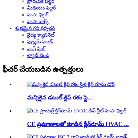
ప్రాథమిక ఫిల్టర్
మీడియం ఫిల్టర్
హెపా ఫిల్టర్
హెపా బాక్స్
శుభ్రమైన గది ఫర్నిచర్
వైద్య క్యాబినెట్
ఫ్యూమ్ హుడ్
వాష్ సింక్
ల్యాబ్ బెంచ్
ఫీచర్ చేయబడిన ఉత్పత్తులు
మన్నికైన డబుల్-క్లిప్ రకం స్టె...
CE ప్రమాణాలతో కూడిన క్లీన్‌రూమ్ HVAC ...