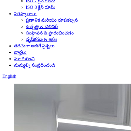
ISO 7 క్లీన్ రూమ్
ISO 8 క్లీన్ రూమ్
పరిష్కారాలు
ప్రణాళిక మరియు రూపకల్పన
ఉత్పత్తి & డెలివరీ
సంస్థాపన & ప్రారంభించడం
ధృవీకరణ & శిక్షణ
తరచుగా అడిగే ప్రశ్నలు
వార్తలు
మా గురించి
మమ్మల్ని సంప్రదించండి
English