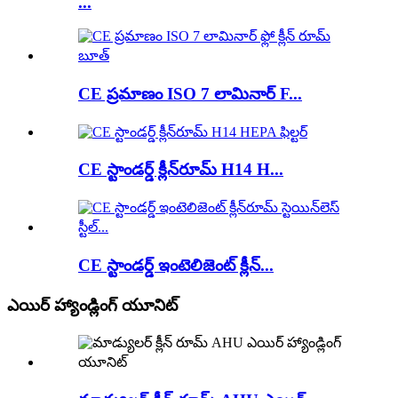
...
CE ప్రమాణం ISO 7 లామినార్ F...
CE స్టాండర్డ్ క్లీన్‌రూమ్ H14 H...
CE స్టాండర్డ్ ఇంటెలిజెంట్ క్లీన్...
ఎయిర్ హ్యాండ్లింగ్ యూనిట్