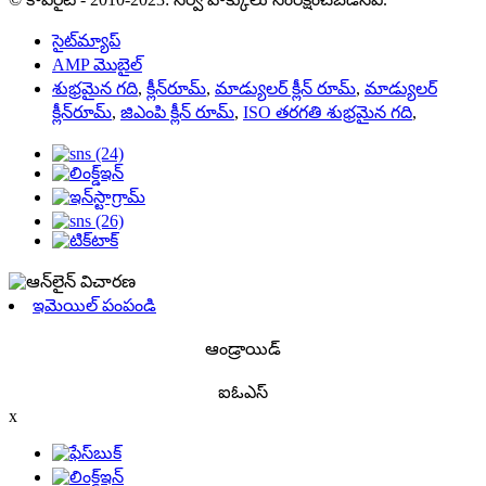
సైట్‌మ్యాప్
AMP మొబైల్
శుభ్రమైన గది
,
క్లీన్‌రూమ్
,
మాడ్యులర్ క్లీన్ రూమ్
,
మాడ్యులర్
క్లీన్‌రూమ్
,
జిఎంపి క్లీన్ రూమ్
,
ISO తరగతి శుభ్రమైన గది
,
ఇమెయిల్ పంపండి
ఆండ్రాయిడ్
ఐఓఎస్
x