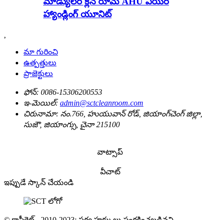
మాడ్యులర్ క్లీన్ రూమ్ AHU ఎయిర్
హ్యాండ్లింగ్ యూనిట్
,
మా గురించి
ఉత్పత్తులు
ప్రాజెక్టులు
ఫోన్:
0086-15306200553
ఇ-మెయిల్:
admin@sctcleanroom.com
చిరునామా:
నం.766, హుయువాన్ రోడ్, జియాంగ్‌చెంగ్ జిల్లా,
సుజౌ, జియాంగ్సు, చైనా 215100
వాట్సాప్
వీచాట్
ఇప్పుడే స్కాన్ చేయండి
© కాపీరైట్ - 2010-2023: సర్వ హక్కులు సంరక్షించబడినవి.