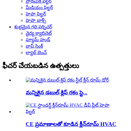
ప్రాథమిక ఫిల్టర్
మీడియం ఫిల్టర్
హెపా ఫిల్టర్
హెపా బాక్స్
శుభ్రమైన గది ఫర్నిచర్
వైద్య క్యాబినెట్
ఫ్యూమ్ హుడ్
వాష్ సింక్
ల్యాబ్ బెంచ్
ఫీచర్ చేయబడిన ఉత్పత్తులు
మన్నికైన డబుల్-క్లిప్ రకం స్టె...
CE ప్రమాణాలతో కూడిన క్లీన్‌రూమ్ HVAC