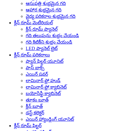
ఆసుపత్రి శుభ్రమైన గది
ఆహార శుభ్రమైన గది
వైద్య పరికరాల శుభ్రమైన గది
క్లీన్ రూమ్ మెటీరియల్
క్లీన్ రూమ్ ప్యానెల్
గది తలుపును శుభ్రం చేయండి
గది కిటికీని శుభ్రం చేయండి
LED ప్యానెల్ లైట్
క్లీన్ రూమ్ పరికరాలు
ఫ్యాన్ ఫిల్టర్ యూనిట్
పాస్ బాక్స్
ఎయిర్ షవర్
లామినార్ ఫ్లో హుడ్
లామినార్ ఫ్లో క్యాబినెట్
బయోసేఫ్టీ క్యాబినెట్
తూకం బూత్
క్లీన్ బూత్
డస్ట్ కలెక్టర్
ఎయిర్ హ్యాండ్లింగ్ యూనిట్
క్లీన్ రూమ్ ఫిల్టర్