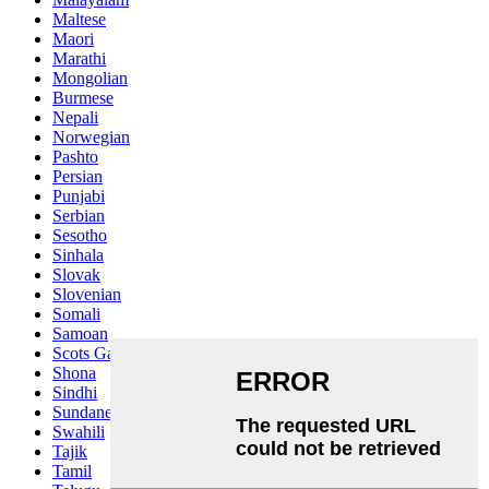
Maltese
Maori
Marathi
Mongolian
Burmese
Nepali
Norwegian
Pashto
Persian
Punjabi
Serbian
Sesotho
Sinhala
Slovak
Slovenian
Somali
Samoan
Scots Gaelic
Shona
Sindhi
Sundanese
Swahili
Tajik
Tamil