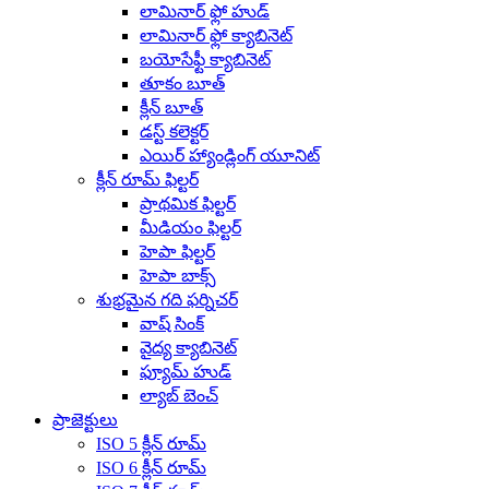
లామినార్ ఫ్లో హుడ్
లామినార్ ఫ్లో క్యాబినెట్
బయోసేఫ్టీ క్యాబినెట్
తూకం బూత్
క్లీన్ బూత్
డస్ట్ కలెక్టర్
ఎయిర్ హ్యాండ్లింగ్ యూనిట్
క్లీన్ రూమ్ ఫిల్టర్
ప్రాథమిక ఫిల్టర్
మీడియం ఫిల్టర్
హెపా ఫిల్టర్
హెపా బాక్స్
శుభ్రమైన గది ఫర్నిచర్
వాష్ సింక్
వైద్య క్యాబినెట్
ఫ్యూమ్ హుడ్
ల్యాబ్ బెంచ్
ప్రాజెక్టులు
ISO 5 క్లీన్ రూమ్
ISO 6 క్లీన్ రూమ్