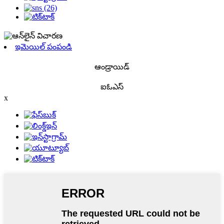
ఇమెయిల్ పంపండి
ఆండ్రాయిడ్
ఐఓఎస్
x