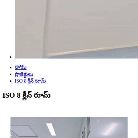
హోమ్
ప్రాజెక్టులు
ISO 8 క్లీన్ రూమ్
ISO 8 క్లీన్ రూమ్