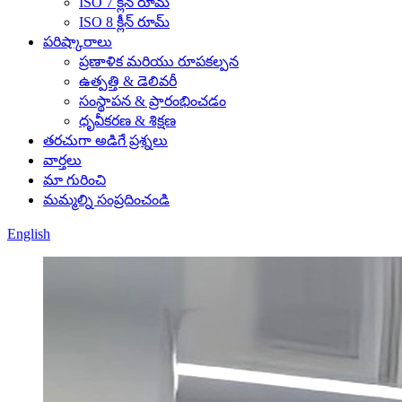
ISO 7 క్లీన్ రూమ్
ISO 8 క్లీన్ రూమ్
పరిష్కారాలు
ప్రణాళిక మరియు రూపకల్పన
ఉత్పత్తి & డెలివరీ
సంస్థాపన & ప్రారంభించడం
ధృవీకరణ & శిక్షణ
తరచుగా అడిగే ప్రశ్నలు
వార్తలు
మా గురించి
మమ్మల్ని సంప్రదించండి
English