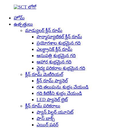
హోమ్
ఉత్పత్తులు
మాడ్యులర్ క్లీన్ రూమ్
ఫార్మాస్యూటికల్ క్లీన్ రూమ్
ప్రయోగశాల శుభ్రమైన గది
ఎలక్ట్రానిక్ క్లీన్ రూమ్
ఆసుపత్రి శుభ్రమైన గది
ఆహార శుభ్రమైన గది
వైద్య పరికరాల శుభ్రమైన గది
క్లీన్ రూమ్ మెటీరియల్
క్లీన్ రూమ్ ప్యానెల్
గది తలుపును శుభ్రం చేయండి
గది కిటికీని శుభ్రం చేయండి
LED ప్యానెల్ లైట్
క్లీన్ రూమ్ పరికరాలు
ఫ్యాన్ ఫిల్టర్ యూనిట్
పాస్ బాక్స్
ఎయిర్ షవర్