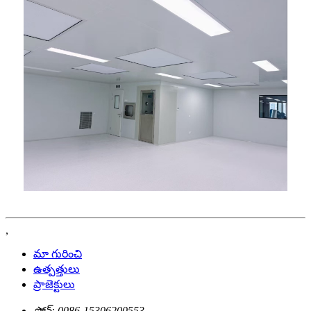
,
మా గురించి
ఉత్పత్తులు
ప్రాజెక్టులు
ఫోన్:
0086-15306200553