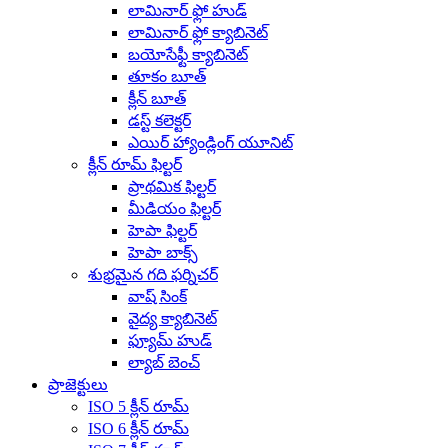
లామినార్ ఫ్లో హుడ్
లామినార్ ఫ్లో క్యాబినెట్
బయోసేఫ్టీ క్యాబినెట్
తూకం బూత్
క్లీన్ బూత్
డస్ట్ కలెక్టర్
ఎయిర్ హ్యాండ్లింగ్ యూనిట్
క్లీన్ రూమ్ ఫిల్టర్
ప్రాథమిక ఫిల్టర్
మీడియం ఫిల్టర్
హెపా ఫిల్టర్
హెపా బాక్స్
శుభ్రమైన గది ఫర్నిచర్
వాష్ సింక్
వైద్య క్యాబినెట్
ఫ్యూమ్ హుడ్
ల్యాబ్ బెంచ్
ప్రాజెక్టులు
ISO 5 క్లీన్ రూమ్
ISO 6 క్లీన్ రూమ్