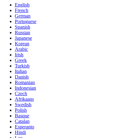
English
French
German
Portuguese
Spanish
Russian
Japanese
Korean
Arabic
Irish
Greek
Turkish
Italian
Danish
Romanian
Indonesian
Czech
Afrikaans
Swedish
Polish
Basque
Catalan
Esperanto
Hindi
Lao