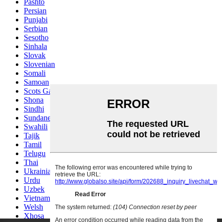
Pashto
Persian
Punjabi
Serbian
Sesotho
Sinhala
Slovak
Slovenian
Somali
Samoan
Scots Gaelic
Shona
Sindhi
Sundanese
Swahili
Tajik
Tamil
Telugu
Thai
Ukrainian
Urdu
Uzbek
Vietnamese
Welsh
Xhosa