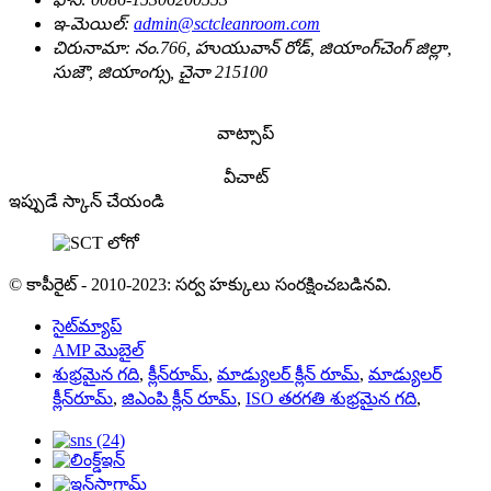
ఇ-మెయిల్:
admin@sctcleanroom.com
చిరునామా:
నం.766, హుయువాన్ రోడ్, జియాంగ్‌చెంగ్ జిల్లా,
సుజౌ, జియాంగ్సు, చైనా 215100
వాట్సాప్
వీచాట్
ఇప్పుడే స్కాన్ చేయండి
© కాపీరైట్ - 2010-2023: సర్వ హక్కులు సంరక్షించబడినవి.
సైట్‌మ్యాప్
AMP మొబైల్
శుభ్రమైన గది
,
క్లీన్‌రూమ్
,
మాడ్యులర్ క్లీన్ రూమ్
,
మాడ్యులర్
క్లీన్‌రూమ్
,
జిఎంపి క్లీన్ రూమ్
,
ISO తరగతి శుభ్రమైన గది
,