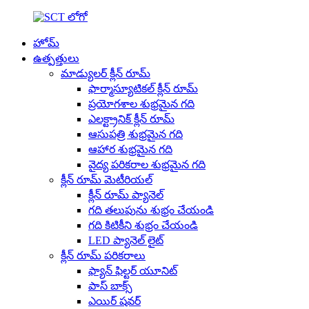
హోమ్
ఉత్పత్తులు
మాడ్యులర్ క్లీన్ రూమ్
ఫార్మాస్యూటికల్ క్లీన్ రూమ్
ప్రయోగశాల శుభ్రమైన గది
ఎలక్ట్రానిక్ క్లీన్ రూమ్
ఆసుపత్రి శుభ్రమైన గది
ఆహార శుభ్రమైన గది
వైద్య పరికరాల శుభ్రమైన గది
క్లీన్ రూమ్ మెటీరియల్
క్లీన్ రూమ్ ప్యానెల్
గది తలుపును శుభ్రం చేయండి
గది కిటికీని శుభ్రం చేయండి
LED ప్యానెల్ లైట్
క్లీన్ రూమ్ పరికరాలు
ఫ్యాన్ ఫిల్టర్ యూనిట్
పాస్ బాక్స్
ఎయిర్ షవర్