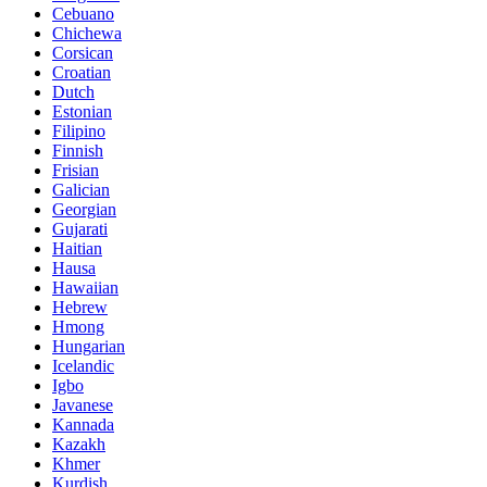
Cebuano
Chichewa
Corsican
Croatian
Dutch
Estonian
Filipino
Finnish
Frisian
Galician
Georgian
Gujarati
Haitian
Hausa
Hawaiian
Hebrew
Hmong
Hungarian
Icelandic
Igbo
Javanese
Kannada
Kazakh
Khmer
Kurdish