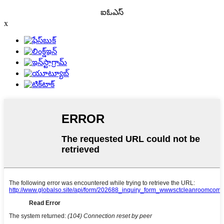
ఐఓఎస్
x