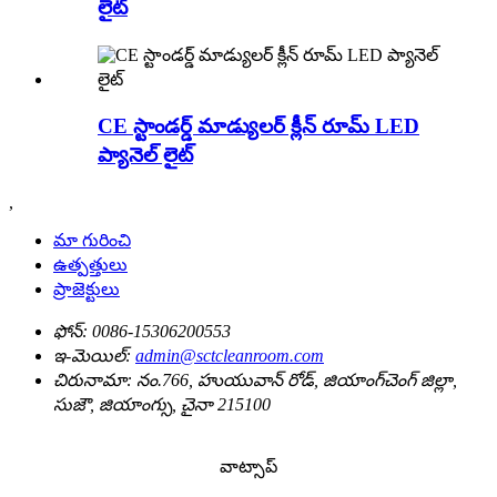
లైట్
CE స్టాండర్డ్ మాడ్యులర్ క్లీన్ రూమ్ LED
ప్యానెల్ లైట్
,
మా గురించి
ఉత్పత్తులు
ప్రాజెక్టులు
ఫోన్:
0086-15306200553
ఇ-మెయిల్:
admin@sctcleanroom.com
చిరునామా:
నం.766, హుయువాన్ రోడ్, జియాంగ్‌చెంగ్ జిల్లా,
సుజౌ, జియాంగ్సు, చైనా 215100
వాట్సాప్