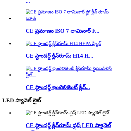
...
CE ప్రమాణం ISO 7 లామినార్ F...
CE స్టాండర్డ్ క్లీన్‌రూమ్ H14 H...
CE స్టాండర్డ్ ఇంటెలిజెంట్ క్లీన్...
LED ప్యానెల్ లైట్
CE స్టాండర్డ్ క్లీన్‌రూమ్ ఫ్లష్ LED ప్యానెల్