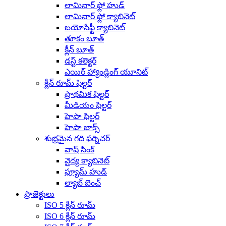
లామినార్ ఫ్లో హుడ్
లామినార్ ఫ్లో క్యాబినెట్
బయోసేఫ్టీ క్యాబినెట్
తూకం బూత్
క్లీన్ బూత్
డస్ట్ కలెక్టర్
ఎయిర్ హ్యాండ్లింగ్ యూనిట్
క్లీన్ రూమ్ ఫిల్టర్
ప్రాథమిక ఫిల్టర్
మీడియం ఫిల్టర్
హెపా ఫిల్టర్
హెపా బాక్స్
శుభ్రమైన గది ఫర్నిచర్
వాష్ సింక్
వైద్య క్యాబినెట్
ఫ్యూమ్ హుడ్
ల్యాబ్ బెంచ్
ప్రాజెక్టులు
ISO 5 క్లీన్ రూమ్
ISO 6 క్లీన్ రూమ్