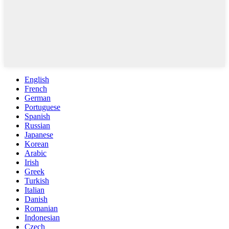
English
French
German
Portuguese
Spanish
Russian
Japanese
Korean
Arabic
Irish
Greek
Turkish
Italian
Danish
Romanian
Indonesian
Czech