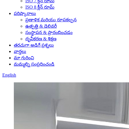
ISO 7 క్లీన్ రూమ్
ISO 8 క్లీన్ రూమ్
పరిష్కారాలు
ప్రణాళిక మరియు రూపకల్పన
ఉత్పత్తి & డెలివరీ
సంస్థాపన & ప్రారంభించడం
ధృవీకరణ & శిక్షణ
తరచుగా అడిగే ప్రశ్నలు
వార్తలు
మా గురించి
మమ్మల్ని సంప్రదించండి
English