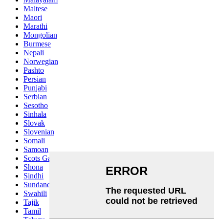
Maltese
Maori
Marathi
Mongolian
Burmese
Nepali
Norwegian
Pashto
Persian
Punjabi
Serbian
Sesotho
Sinhala
Slovak
Slovenian
Somali
Samoan
Scots Gaelic
Shona
Sindhi
Sundanese
Swahili
Tajik
Tamil