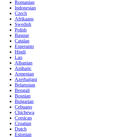
Romanian
Indonesian
Czech
Afrikaans
Swedish
Polish
Basque
Catalan
Esperanto
Hindi
Lao
Albanian
Amharic
Armenian
Azerbaijani
Belarusian
Bengali
Bosnian
Bulgarian
Cebuano
Chichewa
Corsican
Croatian
Dutch
Estonian