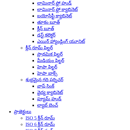
లామినార్ ఫ్లో హుడ్
లామినార్ ఫ్లో క్యాబినెట్
బయోసేఫ్టీ క్యాబినెట్
తూకం బూత్
క్లీన్ బూత్
డస్ట్ కలెక్టర్
ఎయిర్ హ్యాండ్లింగ్ యూనిట్
క్లీన్ రూమ్ ఫిల్టర్
ప్రాథమిక ఫిల్టర్
మీడియం ఫిల్టర్
హెపా ఫిల్టర్
హెపా బాక్స్
శుభ్రమైన గది ఫర్నిచర్
వాష్ సింక్
వైద్య క్యాబినెట్
ఫ్యూమ్ హుడ్
ల్యాబ్ బెంచ్
ప్రాజెక్టులు
ISO 5 క్లీన్ రూమ్
ISO 6 క్లీన్ రూమ్