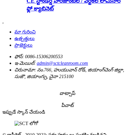
CE స్టాండర్డ్ హారిజాంటల్ / వెర్టికల్ లామినార్
ఫ్లో క్యాబినెట్
,
మా గురించి
ఉత్పత్తులు
ప్రాజెక్టులు
ఫోన్:
0086-15306200553
ఇ-మెయిల్:
admin@sctcleanroom.com
చిరునామా:
నం.766, హుయువాన్ రోడ్, జియాంగ్‌చెంగ్ జిల్లా,
సుజౌ, జియాంగ్సు, చైనా 215100
వాట్సాప్
వీచాట్
ఇప్పుడే స్కాన్ చేయండి
© కాపీరైట్ - 2010-2023: సర్వ హక్కులు సంరక్షించబడినవి.