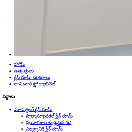
హోమ్
ఉత్పత్తులు
క్లీన్ రూమ్ పరికరాలు
లామినార్ ఫ్లో క్యాబినెట్
వర్గాలు
మాడ్యులర్ క్లీన్ రూమ్
ఫార్మాస్యూటికల్ క్లీన్ రూమ్
ప్రయోగశాల శుభ్రమైన గది
ఎలక్ట్రానిక్ క్లీన్ రూమ్