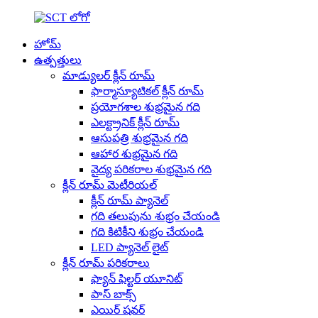
హోమ్
ఉత్పత్తులు
మాడ్యులర్ క్లీన్ రూమ్
ఫార్మాస్యూటికల్ క్లీన్ రూమ్
ప్రయోగశాల శుభ్రమైన గది
ఎలక్ట్రానిక్ క్లీన్ రూమ్
ఆసుపత్రి శుభ్రమైన గది
ఆహార శుభ్రమైన గది
వైద్య పరికరాల శుభ్రమైన గది
క్లీన్ రూమ్ మెటీరియల్
క్లీన్ రూమ్ ప్యానెల్
గది తలుపును శుభ్రం చేయండి
గది కిటికీని శుభ్రం చేయండి
LED ప్యానెల్ లైట్
క్లీన్ రూమ్ పరికరాలు
ఫ్యాన్ ఫిల్టర్ యూనిట్
పాస్ బాక్స్
ఎయిర్ షవర్