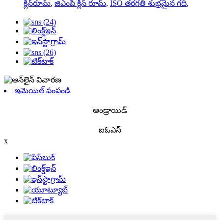
క్లీన్‌రూమ్
,
జిఎంపి క్లీన్ రూమ్
,
ISO తరగతి శుభ్రమైన గది
,
ఇమెయిల్ పంపండి
ఆండ్రాయిడ్
ఐఓఎస్
x