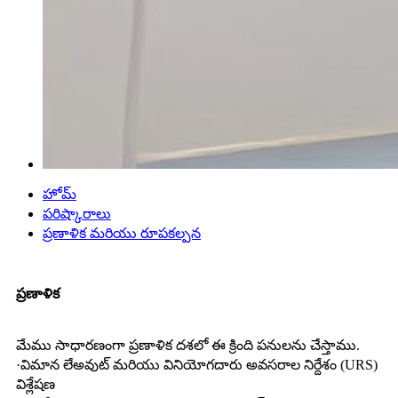
హోమ్
పరిష్కారాలు
ప్రణాళిక మరియు రూపకల్పన
ప్రణాళిక
మేము సాధారణంగా ప్రణాళిక దశలో ఈ క్రింది పనులను చేస్తాము.
·విమాన లేఅవుట్ మరియు వినియోగదారు అవసరాల నిర్దేశం (URS)
విశ్లేషణ