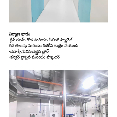
నిర్మాణ భాగం
·క్లీన్ రూమ్ గోడ మరియు సీలింగ్ ప్యానెల్
గది తలుపు మరియు కిటికీని శుభ్రం చేయండి
·ఎపాక్సీ/పివిసి/ఎత్తైన ఫ్లోర్
·కనెక్టర్ ప్రొఫైల్ మరియు హ్యాంగర్