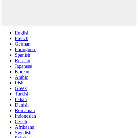
English
French
German
Portuguese
Spanish
Russian
Japanese
Korean
Arabic
Irish
Greek
Turkish
Italian
Danish
Romanian
Indonesian
Czech
Afrikaans
Swedish