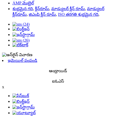
AMP మొబైల్
శుభ్రమైన గది
,
క్లీన్‌రూమ్
,
మాడ్యులర్ క్లీన్ రూమ్
,
మాడ్యులర్
క్లీన్‌రూమ్
,
జిఎంపి క్లీన్ రూమ్
,
ISO తరగతి శుభ్రమైన గది
,
ఇమెయిల్ పంపండి
ఆండ్రాయిడ్
ఐఓఎస్
x