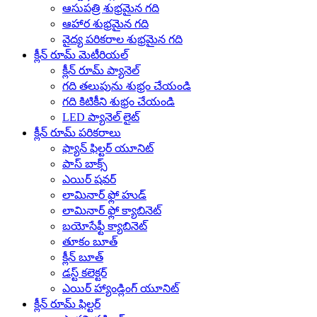
ఆసుపత్రి శుభ్రమైన గది
ఆహార శుభ్రమైన గది
వైద్య పరికరాల శుభ్రమైన గది
క్లీన్ రూమ్ మెటీరియల్
క్లీన్ రూమ్ ప్యానెల్
గది తలుపును శుభ్రం చేయండి
గది కిటికీని శుభ్రం చేయండి
LED ప్యానెల్ లైట్
క్లీన్ రూమ్ పరికరాలు
ఫ్యాన్ ఫిల్టర్ యూనిట్
పాస్ బాక్స్
ఎయిర్ షవర్
లామినార్ ఫ్లో హుడ్
లామినార్ ఫ్లో క్యాబినెట్
బయోసేఫ్టీ క్యాబినెట్
తూకం బూత్
క్లీన్ బూత్
డస్ట్ కలెక్టర్
ఎయిర్ హ్యాండ్లింగ్ యూనిట్
క్లీన్ రూమ్ ఫిల్టర్