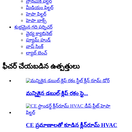
ప్రాథమిక ఫిల్టర్
మీడియం ఫిల్టర్
హెపా ఫిల్టర్
హెపా బాక్స్
శుభ్రమైన గది ఫర్నిచర్
వైద్య క్యాబినెట్
ఫ్యూమ్ హుడ్
వాష్ సింక్
ల్యాబ్ బెంచ్
ఫీచర్ చేయబడిన ఉత్పత్తులు
మన్నికైన డబుల్-క్లిప్ రకం స్టె...
CE ప్రమాణాలతో కూడిన క్లీన్‌రూమ్ HVAC