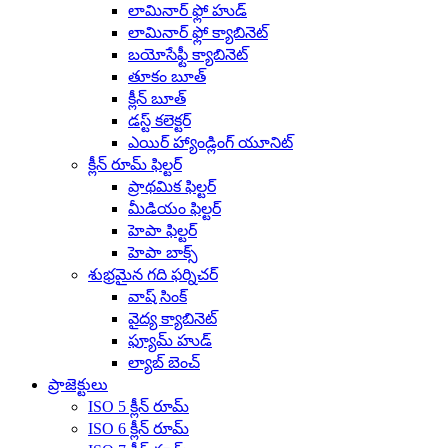
లామినార్ ఫ్లో హుడ్
లామినార్ ఫ్లో క్యాబినెట్
బయోసేఫ్టీ క్యాబినెట్
తూకం బూత్
క్లీన్ బూత్
డస్ట్ కలెక్టర్
ఎయిర్ హ్యాండ్లింగ్ యూనిట్
క్లీన్ రూమ్ ఫిల్టర్
ప్రాథమిక ఫిల్టర్
మీడియం ఫిల్టర్
హెపా ఫిల్టర్
హెపా బాక్స్
శుభ్రమైన గది ఫర్నిచర్
వాష్ సింక్
వైద్య క్యాబినెట్
ఫ్యూమ్ హుడ్
ల్యాబ్ బెంచ్
ప్రాజెక్టులు
ISO 5 క్లీన్ రూమ్
ISO 6 క్లీన్ రూమ్