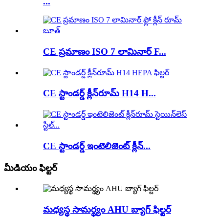
...
CE ప్రమాణం ISO 7 లామినార్ F...
CE స్టాండర్డ్ క్లీన్‌రూమ్ H14 H...
CE స్టాండర్డ్ ఇంటెలిజెంట్ క్లీన్...
మీడియం ఫిల్టర్
మధ్యస్థ సామర్థ్యం AHU బ్యాగ్ ఫిల్టర్