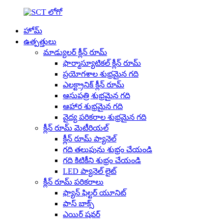
హోమ్
ఉత్పత్తులు
మాడ్యులర్ క్లీన్ రూమ్
ఫార్మాస్యూటికల్ క్లీన్ రూమ్
ప్రయోగశాల శుభ్రమైన గది
ఎలక్ట్రానిక్ క్లీన్ రూమ్
ఆసుపత్రి శుభ్రమైన గది
ఆహార శుభ్రమైన గది
వైద్య పరికరాల శుభ్రమైన గది
క్లీన్ రూమ్ మెటీరియల్
క్లీన్ రూమ్ ప్యానెల్
గది తలుపును శుభ్రం చేయండి
గది కిటికీని శుభ్రం చేయండి
LED ప్యానెల్ లైట్
క్లీన్ రూమ్ పరికరాలు
ఫ్యాన్ ఫిల్టర్ యూనిట్
పాస్ బాక్స్
ఎయిర్ షవర్