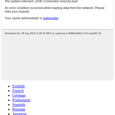
English
French
German
Portuguese
Spanish
Russian
Japanese