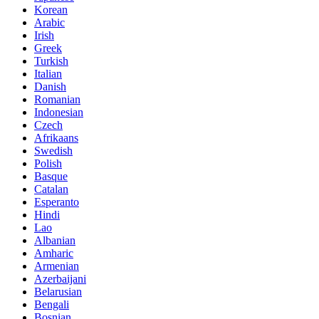
Korean
Arabic
Irish
Greek
Turkish
Italian
Danish
Romanian
Indonesian
Czech
Afrikaans
Swedish
Polish
Basque
Catalan
Esperanto
Hindi
Lao
Albanian
Amharic
Armenian
Azerbaijani
Belarusian
Bengali
Bosnian