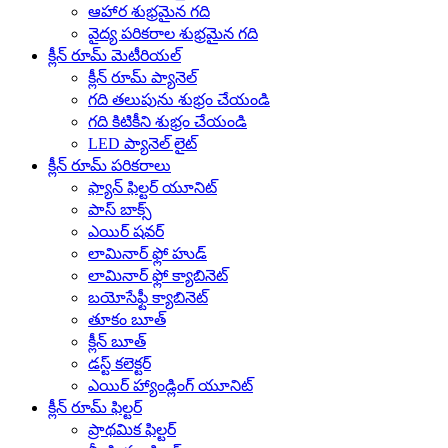
ఆహార శుభ్రమైన గది
వైద్య పరికరాల శుభ్రమైన గది
క్లీన్ రూమ్ మెటీరియల్
క్లీన్ రూమ్ ప్యానెల్
గది తలుపును శుభ్రం చేయండి
గది కిటికీని శుభ్రం చేయండి
LED ప్యానెల్ లైట్
క్లీన్ రూమ్ పరికరాలు
ఫ్యాన్ ఫిల్టర్ యూనిట్
పాస్ బాక్స్
ఎయిర్ షవర్
లామినార్ ఫ్లో హుడ్
లామినార్ ఫ్లో క్యాబినెట్
బయోసేఫ్టీ క్యాబినెట్
తూకం బూత్
క్లీన్ బూత్
డస్ట్ కలెక్టర్
ఎయిర్ హ్యాండ్లింగ్ యూనిట్
క్లీన్ రూమ్ ఫిల్టర్
ప్రాథమిక ఫిల్టర్