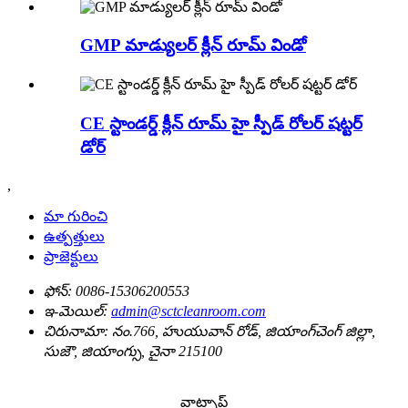
GMP మాడ్యులర్ క్లీన్ రూమ్ విండో
CE స్టాండర్డ్ క్లీన్ రూమ్ హై స్పీడ్ రోలర్ షట్టర్
డోర్
,
మా గురించి
ఉత్పత్తులు
ప్రాజెక్టులు
ఫోన్:
0086-15306200553
ఇ-మెయిల్:
admin@sctcleanroom.com
చిరునామా:
నం.766, హుయువాన్ రోడ్, జియాంగ్‌చెంగ్ జిల్లా,
సుజౌ, జియాంగ్సు, చైనా 215100
వాట్సాప్