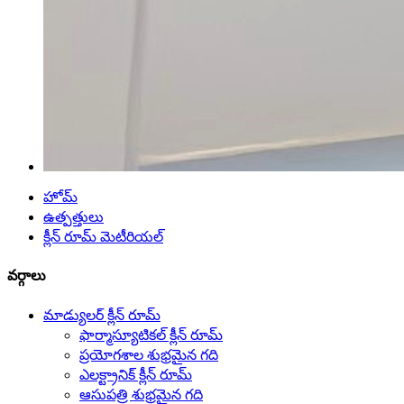
హోమ్
ఉత్పత్తులు
క్లీన్ రూమ్ మెటీరియల్
వర్గాలు
మాడ్యులర్ క్లీన్ రూమ్
ఫార్మాస్యూటికల్ క్లీన్ రూమ్
ప్రయోగశాల శుభ్రమైన గది
ఎలక్ట్రానిక్ క్లీన్ రూమ్
ఆసుపత్రి శుభ్రమైన గది