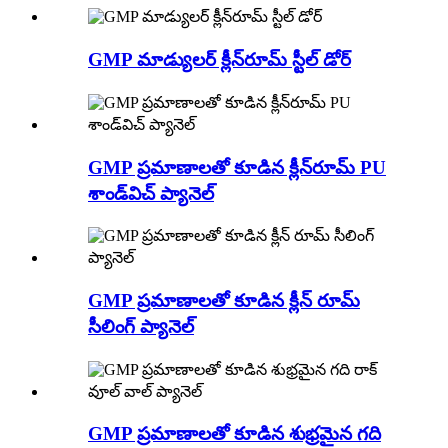
GMP మాడ్యులర్ క్లీన్‌రూమ్ స్టీల్ డోర్
GMP ప్రమాణాలతో కూడిన క్లీన్‌రూమ్ PU
శాండ్‌విచ్ ప్యానెల్
GMP ప్రమాణాలతో కూడిన క్లీన్ రూమ్
సీలింగ్ ప్యానెల్
GMP ప్రమాణాలతో కూడిన శుభ్రమైన గది