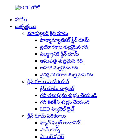
హోమ్
ఉత్పత్తులు
మాడ్యులర్ క్లీన్ రూమ్
ఫార్మాస్యూటికల్ క్లీన్ రూమ్
ప్రయోగశాల శుభ్రమైన గది
ఎలక్ట్రానిక్ క్లీన్ రూమ్
ఆసుపత్రి శుభ్రమైన గది
ఆహార శుభ్రమైన గది
వైద్య పరికరాల శుభ్రమైన గది
క్లీన్ రూమ్ మెటీరియల్
క్లీన్ రూమ్ ప్యానెల్
గది తలుపును శుభ్రం చేయండి
గది కిటికీని శుభ్రం చేయండి
LED ప్యానెల్ లైట్
క్లీన్ రూమ్ పరికరాలు
ఫ్యాన్ ఫిల్టర్ యూనిట్
పాస్ బాక్స్
ఎయిర్ షవర్