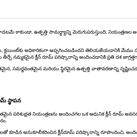
ాపాడటమే కాకుండా, ఉత్పత్తి సామర్థ్యాన్ని మెరుగుపరుస్తుంది, నియంత్రణ
ర్తయి, క్లయింట్‌కు అధికారికంగా అప్పగించబడిందని తెలియజేయడానికి మేము
్చే నమ్మకమైన క్లీన్ రూమ్ పరిష్కారాన్ని అందించడానికి ప్రతి దశ జాగ్రత్త
ురక్షితమైన, సమర్థవంతమైన మరియు స్థిరమైన ఉత్పత్తి వాతావరణాన్ని సృష్టి
ూమ్ స్థాపన
, అద్భుతమైన పరిశుభ్రత నియంత్రణను అందించగల ఒక ఆధునిక క్లీన్ రూమ్ అవ
సరం.
తో కూడిన అనుకూలీకరించిన క్లీన్‌రూమ్ పరిష్కారాన్ని రూపొందించి, అందిం