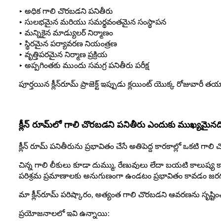
▸ అధిక గాలి చొరబడని పనితీరు
▸ సులభమైన మరియు సమర్థవంతమైన సంస్థాపన
▸ మన్నికైన మాడ్యులర్ నిర్మాణం
▸ స్థిరమైన పర్యావరణ నియంత్రణ
▸ వృత్తిపరమైన నిర్మాణ ప్రక్రియ
▸ అప్పగింతకు ముందు సమగ్ర పనితీరు పరీక్ష
పూర్తయిన క్లీన్‌రూమ్ ప్రాజెక్ట్ ఇప్పుడు క్లయింట్ యొక్క రోజువారీ
క్లీన్ రూమ్‌లో గాలి చొరబడని పనితీరు ఎందుకు ముఖ్యమైనద
క్లీన్ రూమ్ పనితీరును ప్రభావితం చేసే అతిపెద్ద కారకాల్లో ఒకటి గా
చిన్న గాలి లీకులు కూడా దుమ్ము, రేణువులు లేదా బయటి కాలుష్య క
పరిశ్రమ ప్రమాణాలకు అనుగుణంగా ఉండటం ప్రభావితం కావడం జరగ
మా క్లీన్‌రూమ్ పరిష్కారం, అత్యంత గాలి చొరబడని ఆవరణను సృష్టించ
ప్రయోజనాలలో ఇవి ఉన్నాయి: