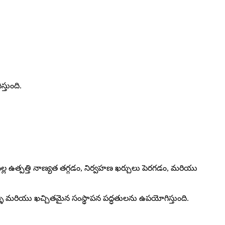
్తుంది.
ల్ల ఉత్పత్తి నాణ్యత తగ్గడం, నిర్వహణ ఖర్చులు పెరగడం, మరియు
 కీళ్ళు మరియు ఖచ్చితమైన సంస్థాపన పద్ధతులను ఉపయోగిస్తుంది.