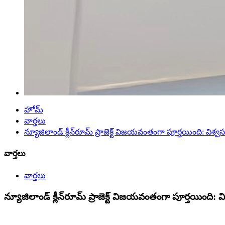
హోమ్
వార్తలు
న్యూజిలాండ్ క్లీన్‌రూమ్ ప్రాజెక్ట్ విజయవంతంగా పూర్తయింది: విశ్
వార్తలు
వార్తలు
న్యూజిలాండ్ క్లీన్‌రూమ్ ప్రాజెక్ట్ విజయవంతంగా పూర్తయింది: 