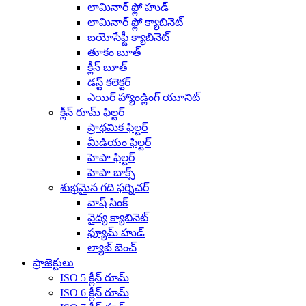
లామినార్ ఫ్లో హుడ్
లామినార్ ఫ్లో క్యాబినెట్
బయోసేఫ్టీ క్యాబినెట్
తూకం బూత్
క్లీన్ బూత్
డస్ట్ కలెక్టర్
ఎయిర్ హ్యాండ్లింగ్ యూనిట్
క్లీన్ రూమ్ ఫిల్టర్
ప్రాథమిక ఫిల్టర్
మీడియం ఫిల్టర్
హెపా ఫిల్టర్
హెపా బాక్స్
శుభ్రమైన గది ఫర్నిచర్
వాష్ సింక్
వైద్య క్యాబినెట్
ఫ్యూమ్ హుడ్
ల్యాబ్ బెంచ్
ప్రాజెక్టులు
ISO 5 క్లీన్ రూమ్
ISO 6 క్లీన్ రూమ్