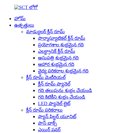
హోమ్
ఉత్పత్తులు
మాడ్యులర్ క్లీన్ రూమ్
ఫార్మాస్యూటికల్ క్లీన్ రూమ్
ప్రయోగశాల శుభ్రమైన గది
ఎలక్ట్రానిక్ క్లీన్ రూమ్
ఆసుపత్రి శుభ్రమైన గది
ఆహార శుభ్రమైన గది
వైద్య పరికరాల శుభ్రమైన గది
క్లీన్ రూమ్ మెటీరియల్
క్లీన్ రూమ్ ప్యానెల్
గది తలుపును శుభ్రం చేయండి
గది కిటికీని శుభ్రం చేయండి
LED ప్యానెల్ లైట్
క్లీన్ రూమ్ పరికరాలు
ఫ్యాన్ ఫిల్టర్ యూనిట్
పాస్ బాక్స్
ఎయిర్ షవర్