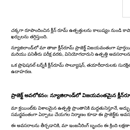
చక్కగా రూపొందించిన క్లీన్ రూమ్ ఉత్పత్తులను కాలుష్యం నుండి క
ఖర్చులను తగ్గిస్తుంది.
న్యూజిలాండ్‌లో మా తాజా క్లీన్‌రూమ్ ప్రాజెక్ట్ విజయవంతంగా పూ
మరియు పనితీరు పరీక్ష వరకు, వినియోగదారుని ఉత్పత్తి అవసరాలను తీర
ఒక ప్రొఫెషనల్ టర్న్‌కీ క్లీన్‌రూమ్ సొల్యూషన్, తయారీదారులకు స
ఉదాహరణ.
ప్రాజెక్ట్ అవలోకనం: న్యూజిలాండ్‌లో విజయవంతమైన క్లీన్‌ర
మా క్లయింట్‌కు విశాలమైన ఉత్పత్తి ప్రాంతానికి మద్దతునిస్తూనే
సమర్థవంతంగా ఏర్పాటు చేయగల నిర్మాణం కూడా ఈ ప్రాజెక్ట్‌కు అవ
ఈ అవసరాలను తీర్చడానికి, మా ఇంజనీరింగ్ బృందం ఈ క్రింది లక్షణాల