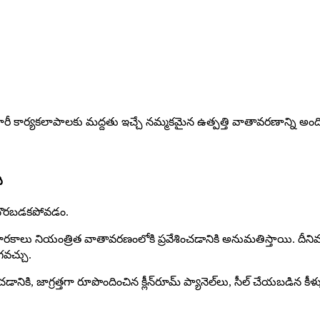
 తయారీ కార్యకలాపాలకు మద్దతు ఇచ్చే నమ్మకమైన ఉత్పత్తి వాతావరణాన్ని అందిస
ి
లి చొరబడకపోవడం.
ారకాలు నియంత్రిత వాతావరణంలోకి ప్రవేశించడానికి అనుమతిస్తాయి. దీనివ
వచ్చు.
డానికి, జాగ్రత్తగా రూపొందించిన క్లీన్‌రూమ్ ప్యానెల్‌లు, సీల్ చేయబడిన