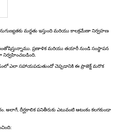
ల అనుగుణ్యతకు మద్దతు ఇస్తుంది మరియు కాలక్రమేణా నిర్వహణ
 సంతోషిస్తున్నాము. ప్రణాళిక మరియు తయారీ నుండి సంస్థాపన
గా నిర్వహించబడింది.
ంచడంలో ఎలా సహాయపడుతుందో చెప్పడానికి ఈ ప్రాజెక్ట్ మరొక
సరం. అలాగే, దీర్ఘకాలిక పనితీరుకు ఎటువంటి ఆటంకం కలగకుండా
చింది: