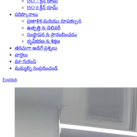
ISO 7 క్లీన్ రూమ్
ISO 8 క్లీన్ రూమ్
పరిష్కారాలు
ప్రణాళిక మరియు రూపకల్పన
ఉత్పత్తి & డెలివరీ
సంస్థాపన & ప్రారంభించడం
ధృవీకరణ & శిక్షణ
తరచుగా అడిగే ప్రశ్నలు
వార్తలు
మా గురించి
మమ్మల్ని సంప్రదించండి
English