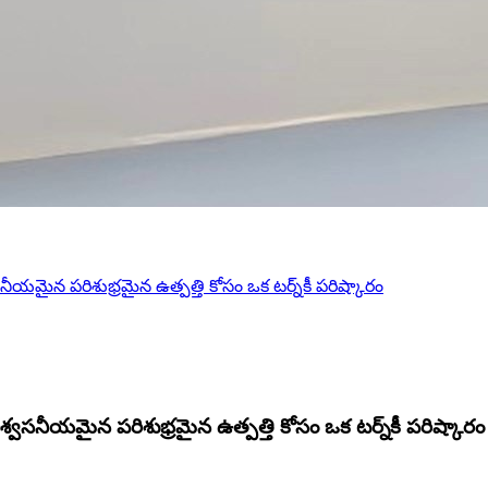
వసనీయమైన పరిశుభ్రమైన ఉత్పత్తి కోసం ఒక టర్న్‌కీ పరిష్కారం
విశ్వసనీయమైన పరిశుభ్రమైన ఉత్పత్తి కోసం ఒక టర్న్‌కీ పరిష్కారం